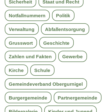
Sicherheit
Staat und Recht
Notfallnummern
Politik
Verwaltung
Abfallentsorgung
Grusswort
Geschichte
Zahlen und Fakten
Gewerbe
Kirche
Schule
Gemeindeverband Obergurnigel
Burgergemeinde
Partnergemeinde
Bildergalerie
Kinder und Jugend