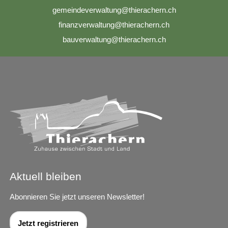
g
m
nd
v
rw
lt
ng
th
r
ch
rn
ch
f
n
nzv
rw
lt
ng
th
r
ch
rn
ch
b
v
rw
lt
ng
th
r
ch
rn
ch
Aktuell bleiben
Abonnieren Sie jetzt unseren Newsletter!
Jetzt registrieren