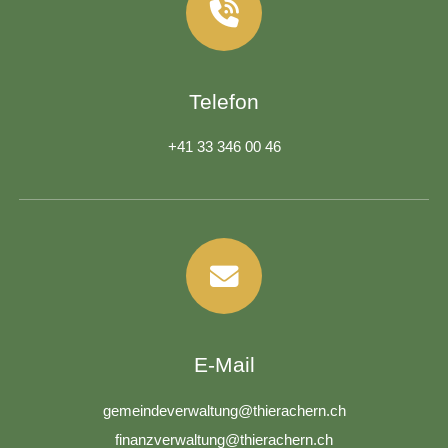
Telefon
+41 33 346 00 46
E-Mail
g
m
nd
v
rw
lt
ng
th
r
ch
rn
ch
f
n
nzv
rw
lt
ng
th
r
ch
rn
ch