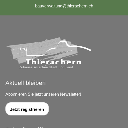
b
v
rw
lt
ng
th
r
ch
rn
ch
Aktuell bleiben
Abonnieren Sie jetzt unseren Newsletter!
Jetzt registrieren