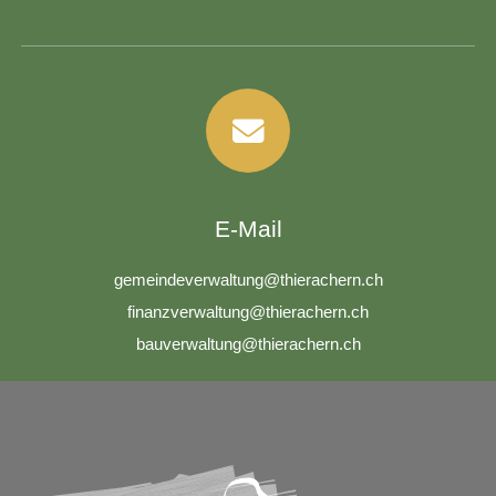
E-Mail
g
m
nd
v
rw
lt
ng
th
r
ch
rn
ch
f
n
nzv
rw
lt
ng
th
r
ch
rn
ch
b
v
rw
lt
ng
th
r
ch
rn
ch