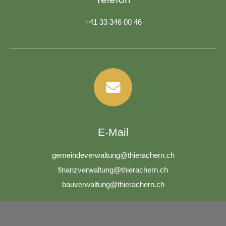
+41 33 346 00 46
E-Mail
g
m
nd
v
rw
lt
ng
th
r
ch
rn
ch
f
n
nzv
rw
lt
ng
th
r
ch
rn
ch
b
v
rw
lt
ng
th
r
ch
rn
ch