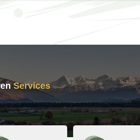
eren
Services­