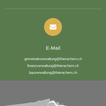
E-Mail
g
m
nd
v
rw
lt
ng
th
r
ch
rn
ch
f
n
nzv
rw
lt
ng
th
r
ch
rn
ch
b
v
rw
lt
ng
th
r
ch
rn
ch