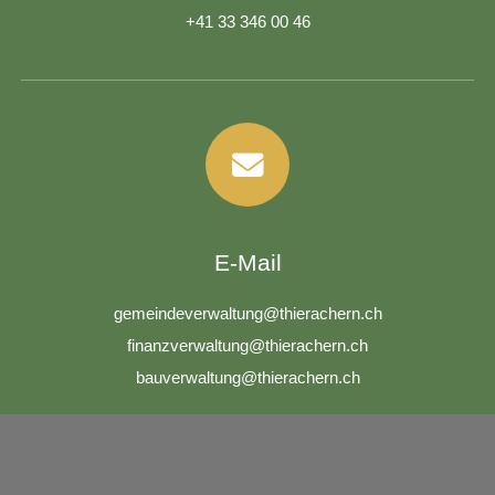
+41 33 346 00 46
E-Mail
g
m
nd
v
rw
lt
ng
th
r
ch
rn
ch
f
n
nzv
rw
lt
ng
th
r
ch
rn
ch
b
v
rw
lt
ng
th
r
ch
rn
ch