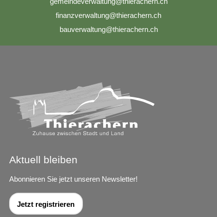
g
m
nd
v
rw
lt
ng
th
r
ch
rn
ch
f
n
nzv
rw
lt
ng
th
r
ch
rn
ch
b
v
rw
lt
ng
th
r
ch
rn
ch
Aktuell bleiben
Abonnieren Sie jetzt unseren Newsletter!
Jetzt registrieren