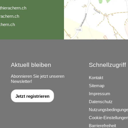
th
r
ch
rn
ch
r
ch
rn
ch
ch
rn
ch
Aktuell bleiben
Schnellzugriff
Abonnieren Sie jetzt unseren
Kontakt
Newsletter!
Sitemap
Impressum
Jetzt registrieren
Datenschutz
Nutzungsbedingung
Cookie-Einstellunge
Barrierefreiheit