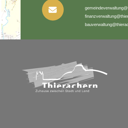
g
m
nd
v
rw
lt
ng
f
n
nzv
rw
lt
ng
th
b
v
rw
lt
ng
th
r