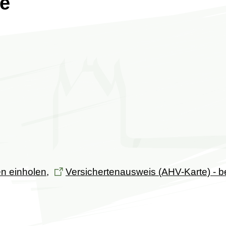
le
en einholen
,
Versichertenausweis (AHV-Karte) - b