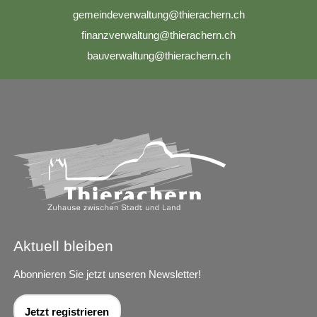
g
m
nd
v
rw
lt
ng
th
r
ch
rn
ch
f
n
nzv
rw
lt
ng
th
r
ch
rn
ch
b
v
rw
lt
ng
th
r
ch
rn
ch
Aktuell bleiben
Abonnieren Sie jetzt unseren Newsletter!
Jetzt registrieren