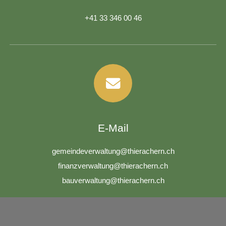
+41 33 346 00 46
E-Mail
g
m
nd
v
rw
lt
ng
th
r
ch
rn
ch
f
n
nzv
rw
lt
ng
th
r
ch
rn
ch
b
v
rw
lt
ng
th
r
ch
rn
ch