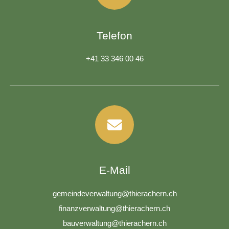
Telefon
+41 33 346 00 46
E-Mail
g
m
nd
v
rw
lt
ng
th
r
ch
rn
ch
f
n
nzv
rw
lt
ng
th
r
ch
rn
ch
b
v
rw
lt
ng
th
r
ch
rn
ch