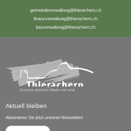
g
m
nd
v
rw
lt
ng
th
r
ch
rn
ch
f
n
nzv
rw
lt
ng
th
r
ch
rn
ch
b
v
rw
lt
ng
th
r
ch
rn
ch
Aktuell bleiben
Abonnieren Sie jetzt unseren Newsletter!