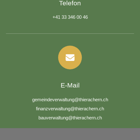
Telefon
+41 33 346 00 46
E-Mail
g
m
nd
v
rw
lt
ng
th
r
ch
rn
ch
f
n
nzv
rw
lt
ng
th
r
ch
rn
ch
b
v
rw
lt
ng
th
r
ch
rn
ch